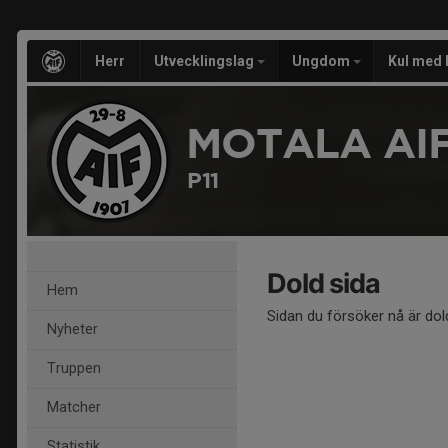
Herr
Utvecklingslag
Ungdom
Kul med 
MOTALA AIF
P11
Dold sida
Hem
Sidan du försöker nå är dol
Nyheter
Truppen
Matcher
Statistik