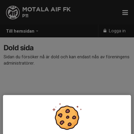
MOTALA AIF FK
P11
Logga in
Till hemsidan
Dold sida
Sidan du försöker nå är dold och kan endast nås av föreningens
administratörer.