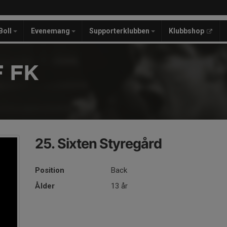
Boll
Evenemang
Supporterklubben
Klubbshop
 FK
25. Sixten Styregård
Position
Back
Ålder
13 år