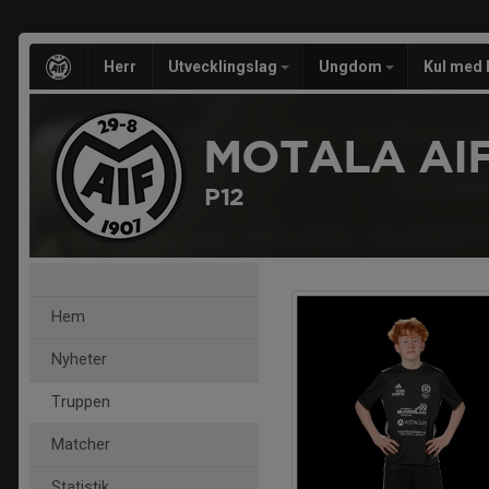
Herr
Utvecklingslag
Ungdom
Kul med 
MOTALA AIF
P12
Hem
Nyheter
Truppen
Matcher
Statistik