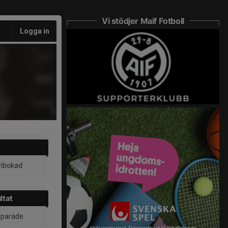
Vi stödjer Maif Fotboll
Logga in
inbokad
ltat
 sparade