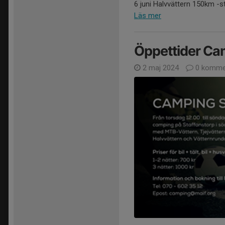
6 juni Halvvättern 150km -sta
Läs mer
Öppettider Ca
2 maj 2024
0 komme