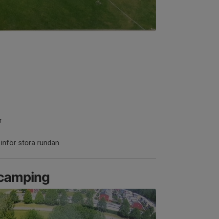
r
 inför stora rundan.
 camping