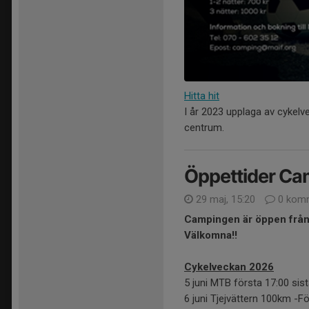
Hitta hit
I år 2023 upplaga av cykelve
centrum.
Öppettider Ca
29 maj, 15:20
0 komm
Campingen är öppen från 
Välkomna!!
Cykelveckan 2026
5 juni MTB första 17:00 sis
6 juni Tjejvättern 100km -Fö