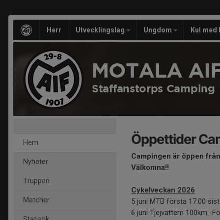
Herr
Utvecklingslag
Ungdom
Kul med 
MOTALA AIF
Staffanstorps Camping
Öppettider Ca
Hem
Campingen är öppen från 
Nyheter
Välkomna!!
Truppen
Cykelveckan 2026
Matcher
5 juni MTB första 17:00 sis
6 juni Tjejvättern 100km -Fö
Statistik