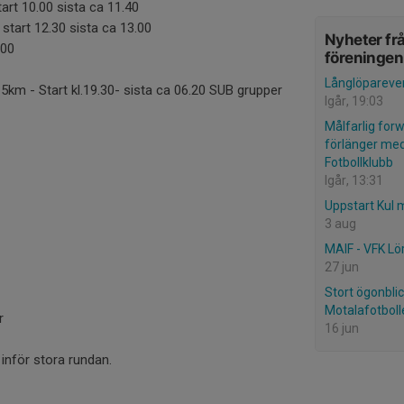
art 10.00 sista ca 11.40
start 12.30 sista ca 13.00
Nyheter fr
.00
föreningen
Långlöpareven
5km - Start kl.19.30- sista ca 06.20 SUB grupper
Igår, 19:03
Målfarlig for
förlänger med
Fotbollklubb
Igår, 13:31
Uppstart Kul 
3 aug
MAIF - VFK Lö
27 jun
Stort ögonblic
Motalafotbolle
r
16 jun
 inför stora rundan.