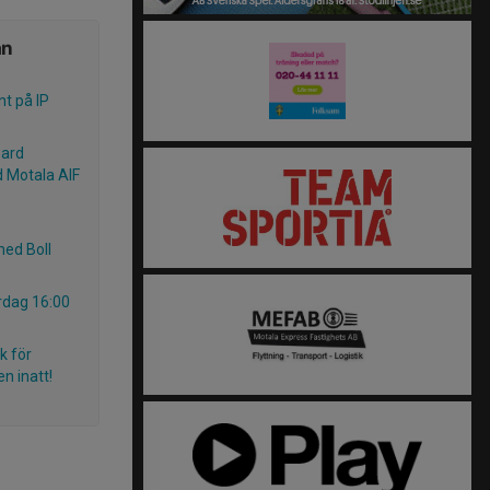
ån
t på IP
ward
 Motala AIF
med Boll
rdag 16:00
k för
n inatt!