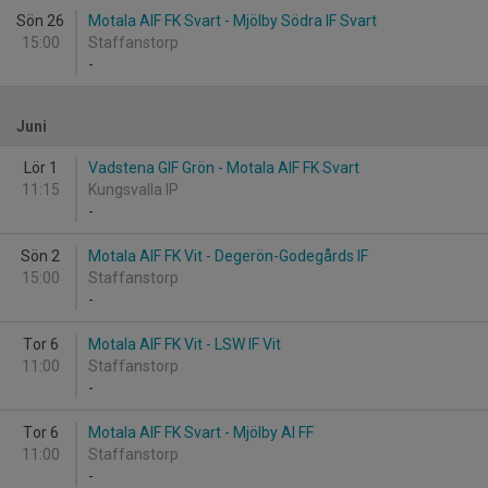
Sön 26
Motala AIF FK Svart - Mjölby Södra IF Svart
15:00
Staffanstorp
-
Juni
Lör 1
Vadstena GIF Grön - Motala AIF FK Svart
11:15
Kungsvalla IP
-
Sön 2
Motala AIF FK Vit - Degerön-Godegårds IF
15:00
Staffanstorp
-
Tor 6
Motala AIF FK Vit - LSW IF Vit
11:00
Staffanstorp
-
Tor 6
Motala AIF FK Svart - Mjölby AI FF
11:00
Staffanstorp
-