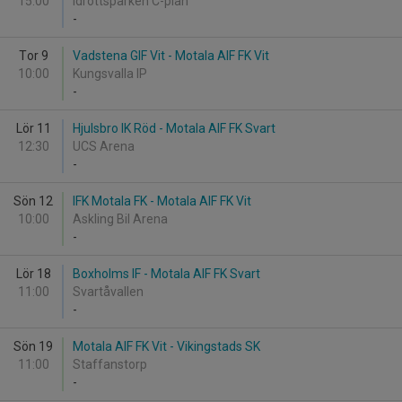
15:00
Idrottsparken C-plan
-
Tor 9
Vadstena GIF Vit - Motala AIF FK Vit
10:00
Kungsvalla IP
-
Lör 11
Hjulsbro IK Röd - Motala AIF FK Svart
12:30
UCS Arena
-
Sön 12
IFK Motala FK - Motala AIF FK Vit
10:00
Askling Bil Arena
-
Lör 18
Boxholms IF - Motala AIF FK Svart
11:00
Svartåvallen
-
Sön 19
Motala AIF FK Vit - Vikingstads SK
11:00
Staffanstorp
-