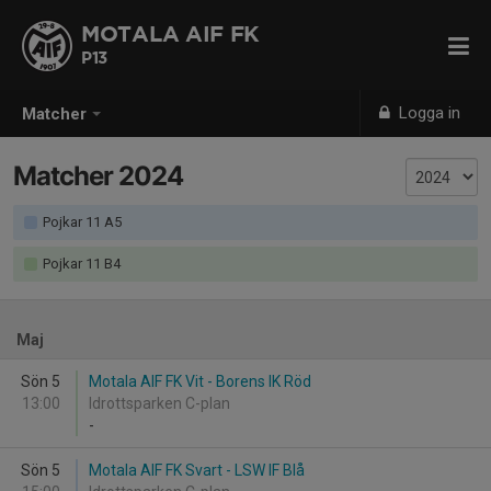
MOTALA AIF FK
P13
Logga in
Matcher
Matcher 2024
Pojkar 11 A5
Pojkar 11 B4
Maj
Sön 5
Motala AIF FK Vit - Borens IK Röd
13:00
Idrottsparken C-plan
-
Sön 5
Motala AIF FK Svart - LSW IF Blå