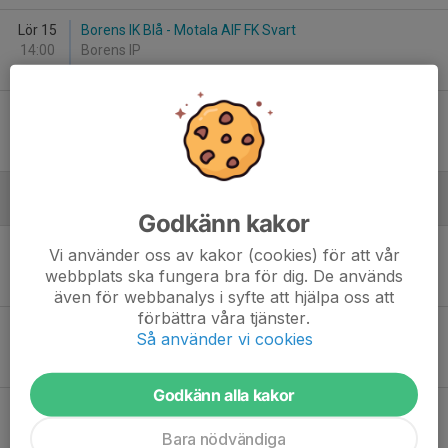
Lör 15
Borens IK Blå - Motala AIF FK Svart
14:00
Borens IP
-
Sön 16
Gammalkils IF - Motala AIF FK Vit
10:30
Norrgårdsängen
-
Augusti
Godkänn kakor
Lör 17
Motala AIF FK Vit - Malmslätts AIK Vit
Vi använder oss av kakor (cookies) för att vår
13:30
Staffanstorp
webbplats ska fungera bra för dig. De används
-
även för webbanalys i syfte att hjälpa oss att
förbättra våra tjänster.
Lör 17
Motala AIF FK Svart - Hjulsbro IK Röd
Så använder vi cookies
15:00
Staffanstorp
-
Godkänn alla kakor
Lör 24
BK Ljungsbro Vit - Motala AIF FK Vit
12:00
Tellbyvallen
Bara nödvändiga