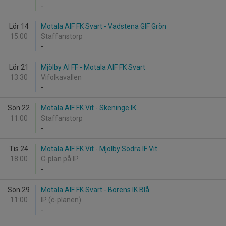
-
Lör 14
Motala AIF FK Svart - Vadstena GIF Grön
15:00
Staffanstorp
-
Lör 21
Mjölby AI FF - Motala AIF FK Svart
13:30
Vifolkavallen
-
Sön 22
Motala AIF FK Vit - Skeninge IK
11:00
Staffanstorp
-
Tis 24
Motala AIF FK Vit - Mjölby Södra IF Vit
18:00
C-plan på IP
-
Sön 29
Motala AIF FK Svart - Borens IK Blå
11:00
IP (c-planen)
-