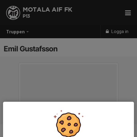
MOTALA AIF FK
P13
Logga in
Truppen
Emil Gustafsson
Titel
Tränare