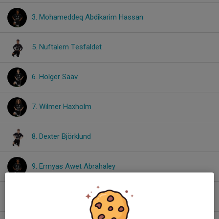
3. Mohameddeq Abdikarim Hassan
5. Nuftalem Tesfaldet
6. Holger Sääv
7. Wilmer Haxholm
8. Dexter Björklund
9. Ermyas Awet Abrahaley
10. Mille Petersson