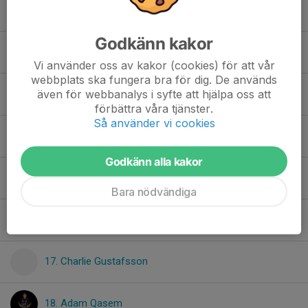
11. Oliwer Hellgren
Godkänn kakor
12. Anton Palmqvist
Vi använder oss av kakor (cookies) för att vår
webbplats ska fungera bra för dig. De används
även för webbanalys i syfte att hjälpa oss att
13. Christos Abdulahad
förbättra våra tjänster.
Så använder vi cookies
14. Fred Eriksson
Godkänn alla kakor
15. Martin Pules
Bara nödvändiga
16. Johannes Abdo
17. Charlie Gustafsson
18. Adam Qasem