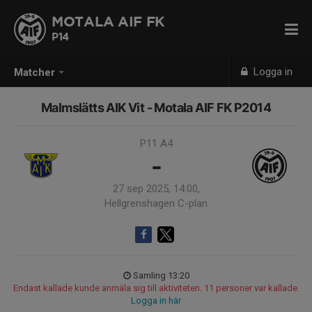
MOTALA AIF FK
P14
Logga in
Matcher
Malmslätts AIK Vit - Motala AIF FK P2014
P11 A4
-
27 sep 2025, 14:00,
Hellgrenshagen C-plan
Samling 13:20
Endast kallade kunde anmäla sig till aktiviteten. 11 personer var kallade.
Logga in här