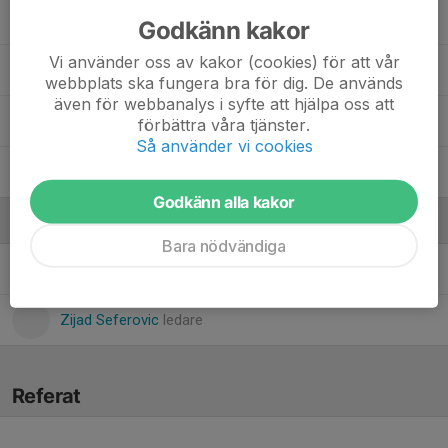
Nael Desta
Godkänn kakor
Vi använder oss av kakor (cookies) för att vår
Noah Engvall
webbplats ska fungera bra för dig. De används
även för webbanalys i syfte att hjälpa oss att
Rayan Husseins
förbättra våra tjänster.
Så använder vi cookies
Yad Morad
Godkänn alla kakor
Ledare
Bara nödvändiga
Sofia Engvall
Ledare
Zijad Seferovic
ledare
Referat