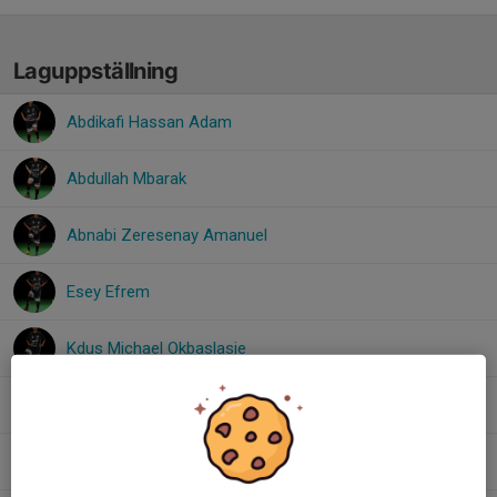
Laguppställning
Abdikafi Hassan Adam
Abdullah Mbarak
Abnabi Zeresenay Amanuel
Esey Efrem
Kdus Michael Okbaslasie
Kevin Seferovic
Murazik Eltahir