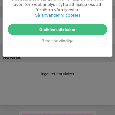
även för webbanalys i syfte att hjälpa oss att
förbättra våra tjänster.
Ledare
Så använder vi cookies
Alain Ndimurukundo
Tränare
Godkänn alla kakor
Izudin Mimic
Huvudtränare
Bara nödvändiga
Referat
Inget referat skrivet