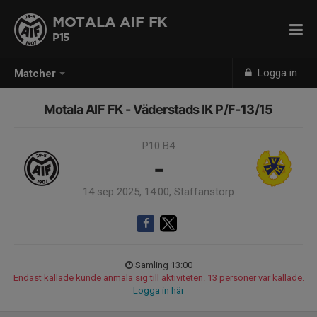
MOTALA AIF FK
P15
Logga in
Matcher
Motala AIF FK - Väderstads IK P/F-13/15
P10 B4
-
14 sep 2025, 14:00, Staffanstorp
Samling 13:00
Endast kallade kunde anmäla sig till aktiviteten. 13 personer var kallade.
Logga in här