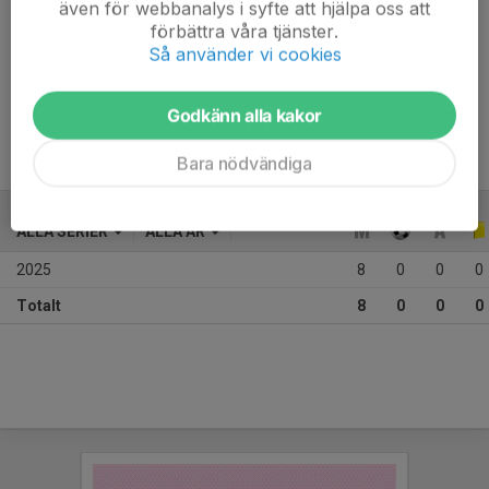
även för webbanalys i syfte att hjälpa oss att
förbättra våra tjänster.
Så använder vi cookies
Jad har utvecklats väldigt mycket och fortsätter att göra 
det. Spelar enkelt och det hjälper hela laget framåt
Godkänn alla kakor
Bara nödvändiga
ALLA SERIER
ALLA ÅR
2025
8
0
0
0
Totalt
8
0
0
0