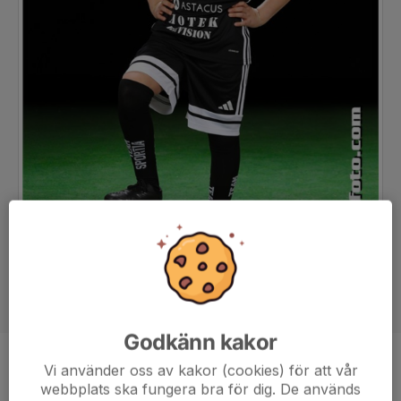
Godkänn kakor
Position
-
Vi använder oss av kakor (cookies) för att vår
webbplats ska fungera bra för dig. De används
Ålder
11 år