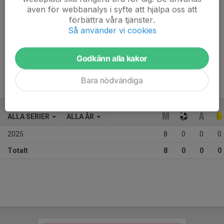
även för webbanalys i syfte att hjälpa oss att
förbättra våra tjänster.
Så använder vi cookies
Selman har väldigt fin teknik och passnings förståelse. 
Ökar han träningsnärvaro kommer han att utvecklas 
Godkänn alla kakor
otroligt snabbt
Bara nödvändiga
ALLA SERIER
ALLA ÅR
2025
8
0
0
0
Totalt
8
0
0
0