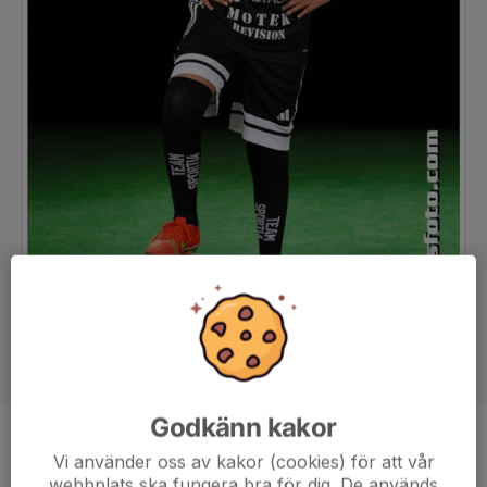
Godkänn kakor
Position
-
Vi använder oss av kakor (cookies) för att vår
Ålder
10 år
webbplats ska fungera bra för dig. De används