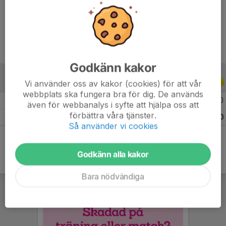
Ålder
10 år
Godkänn kakor
Vi använder oss av kakor (cookies) för att vår
ALLA SERIER
ALLA ÅR
webbplats ska fungera bra för dig. De används
2026
4
0
0
0
även för webbanalys i syfte att hjälpa oss att
förbättra våra tjänster.
Totalt
4
0
0
0
Så använder vi cookies
Godkänn alla kakor
Bara nödvändiga