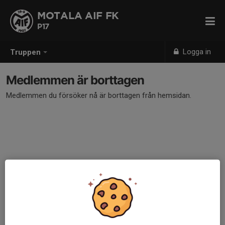
MOTALA AIF FK
P17
Logga in
Truppen
Medlemmen är borttagen
Medlemmen du försöker nå är borttagen från hemsidan.