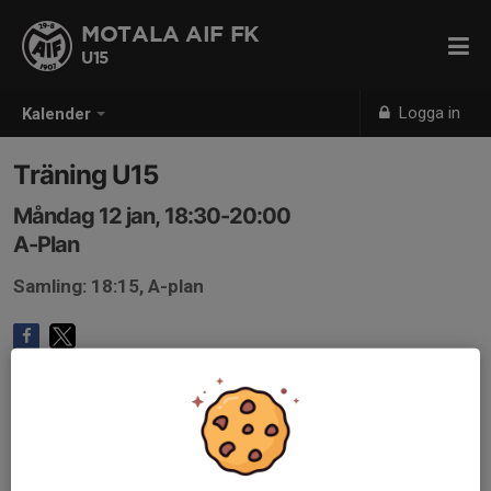
MOTALA AIF FK
U15
Logga in
Kalender
Träning U15
Måndag 12 jan, 18:30-20:00
A-Plan
Samling: 18:15, A-plan