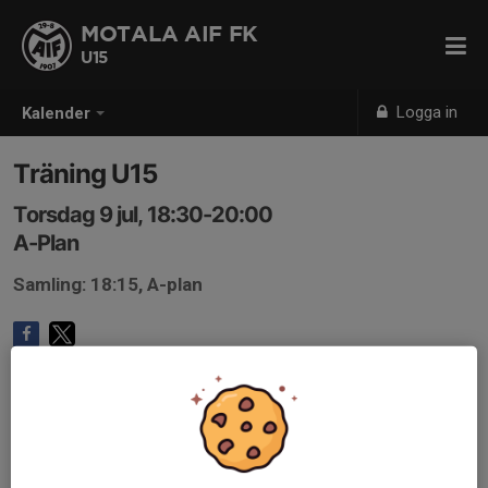
MOTALA AIF FK
U15
Logga in
Kalender
Träning U15
Torsdag 9 jul, 18:30-20:00
A-Plan
Samling: 18:15, A-plan