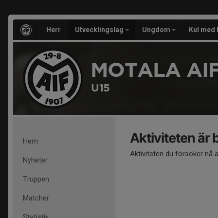
Herr
Utvecklingslag
Ungdom
Kul med 
MOTALA AIF
U15
Aktiviteten är
Hem
Aktiviteten du försöker nå 
Nyheter
Truppen
Matcher
Statistik