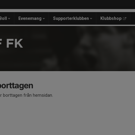
Boll
Evenemang
Supporterklubben
Klubbshop
 FK
 borttagen
är borttagen från hemsidan.