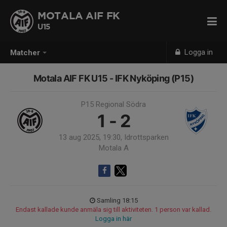
MOTALA AIF FK
U15
Logga in
Matcher
Motala AIF FK U15 - IFK Nyköping (P15)
P15 Regional Södra
1 - 2
13 aug 2025, 19:30, Idrottsparken
Motala A
Samling 18:15
Endast kallade kunde anmäla sig till aktiviteten. 1 person var kallad.
Logga in här