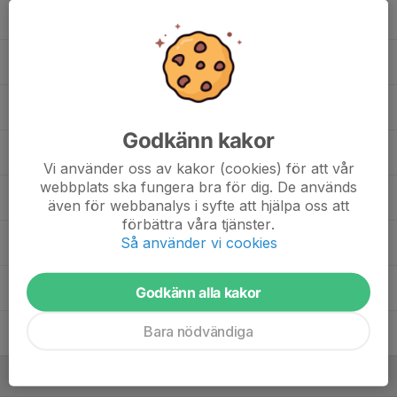
14. Kombo Kombo
16. Karam Al haddad
19. David Seferovic
Godkänn kakor
21. Freddy Lidebjer Brolund
Vi använder oss av kakor (cookies) för att vår
webbplats ska fungera bra för dig. De används
22. Colin Ilmrud
även för webbanalys i syfte att hjälpa oss att
förbättra våra tjänster.
Så använder vi cookies
26. Mohsin Amiri
27. Aleck-Levi Manirakiza
Godkänn alla kakor
Bara nödvändiga
Zaven Youssef
, Föreningsdomare
Ledare