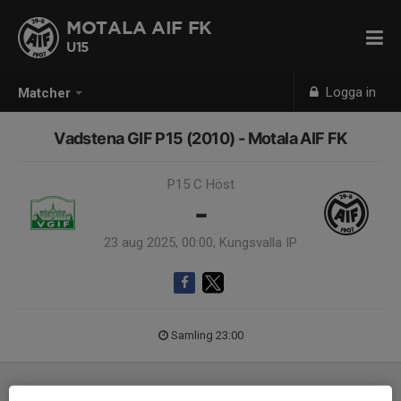
MOTALA AIF FK
U15
Logga in
Matcher
Vadstena GIF P15 (2010) - Motala AIF FK
P15 C Höst
-
23 aug 2025, 00:00, Kungsvalla IP
Samling 23:00