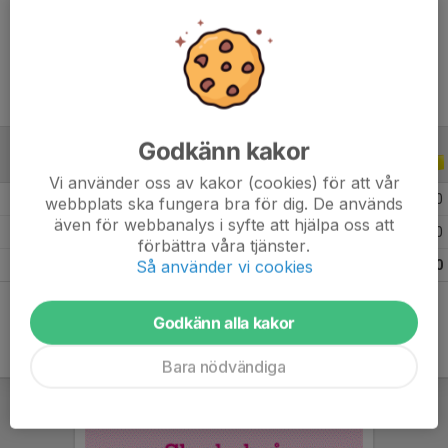
Ålder
15 år
Godkänn kakor
ALLA SERIER
ALLA ÅR
Vi använder oss av kakor (cookies) för att vår
2026
3
0
0
0
webbplats ska fungera bra för dig. De används
även för webbanalys i syfte att hjälpa oss att
2025
24
0
0
0
förbättra våra tjänster.
Så använder vi cookies
Totalt
27
0
0
0
Godkänn alla kakor
Bara nödvändiga