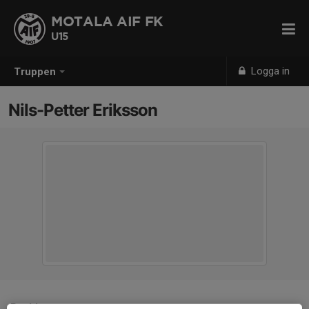
MOTALA AIF FK
U15
Logga in
Truppen
Nils-Petter Eriksson
Position
-