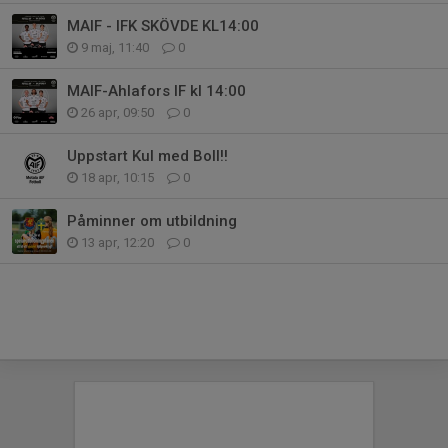
MAIF - IFK SKÖVDE KL14:00
9 maj, 11:40
0
MAIF-Ahlafors IF kl 14:00
26 apr, 09:50
0
Uppstart Kul med Boll!!
18 apr, 10:15
0
Påminner om utbildning
13 apr, 12:20
0