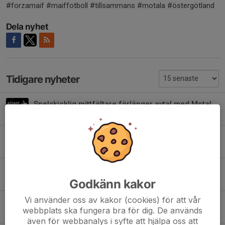
#forzamaif #maiffotboll #tillsammans #motala #östergötland
Dela nyhet
Tidigare nyheter
Spelskicklig mittfältare förlänger avtal med Motala AIF FK
Igår, 13:18
0
Långlöparevent på IP
7 aug, 19:03
1
Målfarlig forward förlänger med Motala AIF Fotbollklubb
7 aug, 13:31
0
Godkänn kakor
Vi använder oss av kakor (cookies) för att vår
Uppstart Kul med Boll
webbplats ska fungera bra för dig. De används
3 aug, 19:35
0
även för webbanalys i syfte att hjälpa oss att