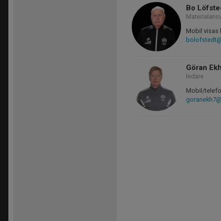
Bo Löfste
Materialans
Mobil visas 
bolofstedt
Göran Ek
ledare
Mobil/telefo
goranekh7@