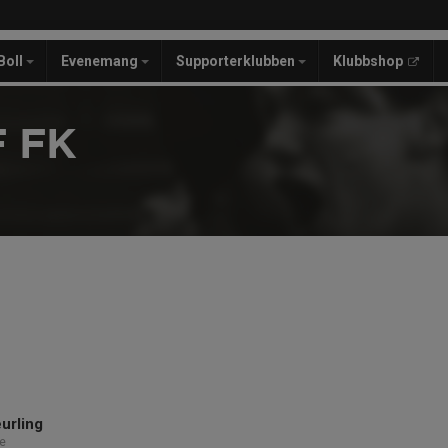
Boll
Evenemang
Supporterklubben
Klubbshop
 FK
urling
e