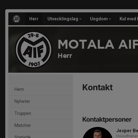
Herr
Utvecklingslag
Ungdom
Kul med 
MOTALA AIF
Herr
Kontakt
Hem
Nyheter
Truppen
Kontaktpersoner
Matcher
Jesper Be
Huvudtränar
Statistik