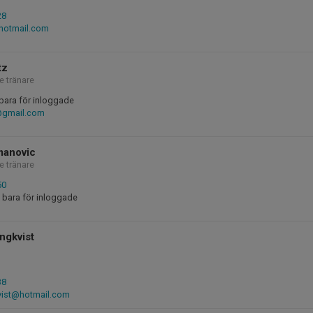
28
hotmail.com
tz
e tränare
bara för inloggade
@gmail.com
manovic
e tränare
50
 bara för inloggade
ngkvist
38
vist@hotmail.com