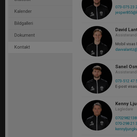
073-075 23 
Kalender
jesper855@
Bildgalleri
David Lan
Dokument
Assisterand
Mobil visas 
Kontakt
davvalantz
Sanel Os
Assisterand
073-512 47 
E-post visas
Kenny Lju
Lagledare
0702982138
070-298 21 
kennyljungk