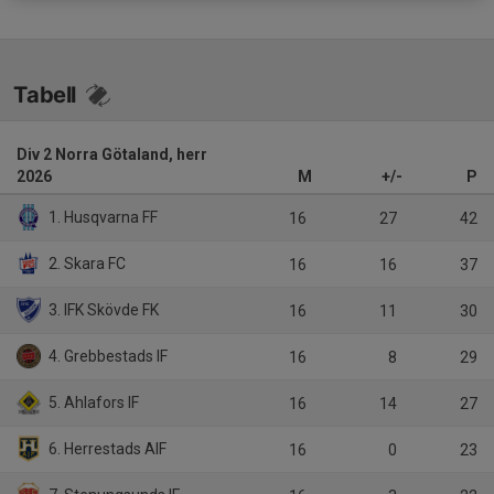
Tabell
Div 2 Norra Götaland, herr
2026
M
+/-
P
1. Husqvarna FF
16
27
42
2. Skara FC
16
16
37
3. IFK Skövde FK
16
11
30
4. Grebbestads IF
16
8
29
5. Ahlafors IF
16
14
27
6. Herrestads AIF
16
0
23