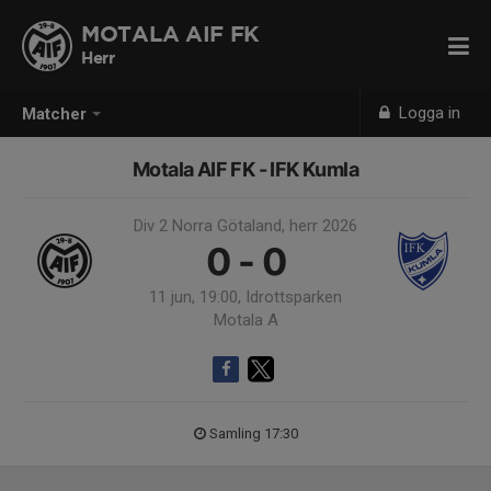
MOTALA AIF FK
Herr
Logga in
Matcher
Motala AIF FK - IFK Kumla
Div 2 Norra Götaland, herr 2026
0 - 0
11 jun, 19:00, Idrottsparken
Motala A
Samling 17:30