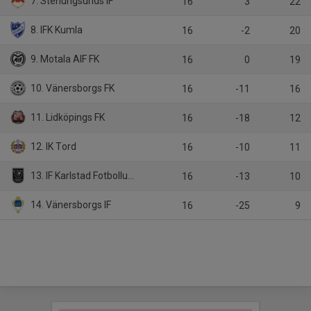
7. Stenungsunds IF
16
3
22
8. IFK Kumla
16
-2
20
9. Motala AIF FK
16
0
19
10. Vänersborgs FK
16
-11
16
11. Lidköpings FK
16
-18
12
12. IK Tord
16
-10
11
13. IF Karlstad Fotbollutveckling
16
-13
10
14. Vänersborgs IF
16
-25
9