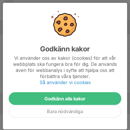
42. Elias Törngren
Ledare
Bo Löfstedt
Materialansvarig
Godkänn kakor
David Lantz
Assisterande tränare
Vi använder oss av kakor (cookies) för att vår
webbplats ska fungera bra för dig. De används
även för webbanalys i syfte att hjälpa oss att
Jesper Beurling
Huvudtränare
förbättra våra tjänster.
Så använder vi cookies
Sanel Osmanovic
Assisterande tränare
Godkänn alla kakor
Referat
Bara nödvändiga
Inget referat skrivet