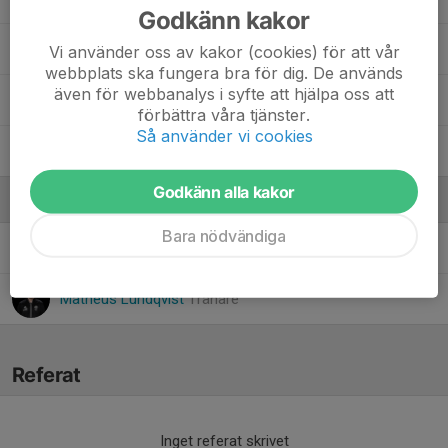
Godkänn kakor
Victor Hellgren
Vi använder oss av kakor (cookies) för att vår
webbplats ska fungera bra för dig. De används
även för webbanalys i syfte att hjälpa oss att
Wesam Hussein
förbättra våra tjänster.
Så använder vi cookies
Yonis Kanan
Godkänn alla kakor
Ledare
Bara nödvändiga
Dzavid Halilovic
Ledare
Matheus Lundqvist
Tränare
Referat
Inget referat skrivet