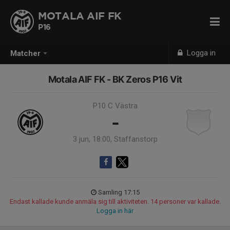
MOTALA AIF FK
P16
Logga in
Matcher
Motala AIF FK - BK Zeros P16 Vit
P10 C Västra
-
3 jun, 18:00, Staffanstorp
Samling 17:15
Endast kallade kunde anmäla sig till aktiviteten. 14 personer var kallade.
Logga in här