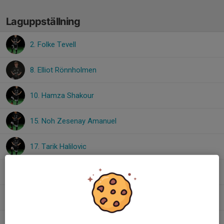
Laguppställning
2. Folke Tevell
8. Elliot Rönnholmen
10. Hamza Shakour
15. Noh Zesenay Amanuel
17. Tarik Halilovic
22. Asterios Koutsos
, P12
23. Aram Kiflom Tesfaldet
Elias Bedoire