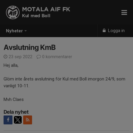
MOTALA AIF FK
Kul med Boll
Logga in
Nyheter
Avslutning KmB
23 sep 2022
0 kommentarer
Hej alla,
Glöm inte årets avslutning för Kul med Boll imorgon 24/9, som
vanligt 10-11.
Mvh Claes
Dela nyhet