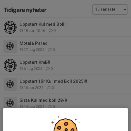
Tidigare nyheter
Uppstart Kul med Boll!!
18 apr, 10:16
0
Motala Parad
27 aug 2025
0
Uppstart KmB!!
6 aug 2025
0
Uppstart för Kul med Boll 2025!!!
16 apr 2025
0
Sista Kul med boll 28/9
14 sep 2024
0
Inbjudan till ett kul evenemang på fredag
3 sep 2024
0