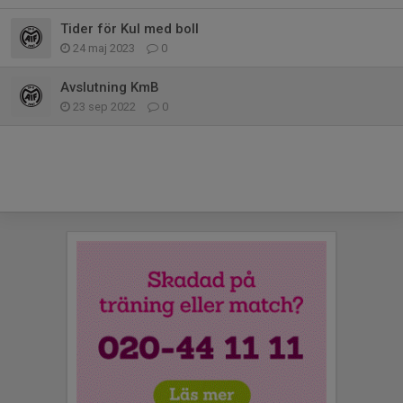
Tider för Kul med boll
24 maj 2023
0
Avslutning KmB
23 sep 2022
0