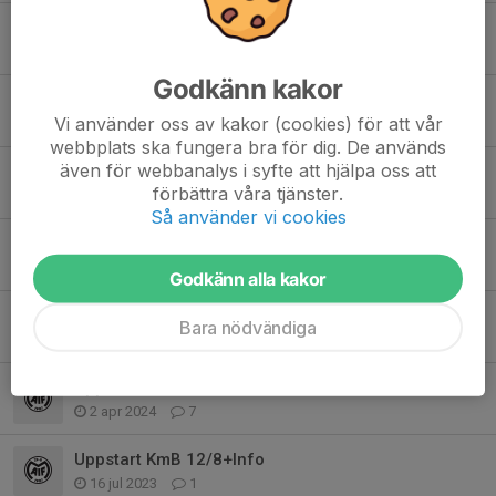
Kul med boll lördag
14 aug 2024
1
Godkänn kakor
Uppstart höst för Kul med Boll
Vi använder oss av kakor (cookies) för att vår
5 aug 2024
0
webbplats ska fungera bra för dig. De används
även för webbanalys i syfte att hjälpa oss att
Uppehåll KmB
förbättra våra tjänster.
13 jun 2024
0
Så använder vi cookies
Info
27 apr 2024
0
Godkänn alla kakor
Info kring kul med boll, digitalt möte idag 18.30
Bara nödvändiga
17 apr 2024
0
Uppstart Kul med Boll 2024
2 apr 2024
7
Uppstart KmB 12/8+Info
16 jul 2023
1